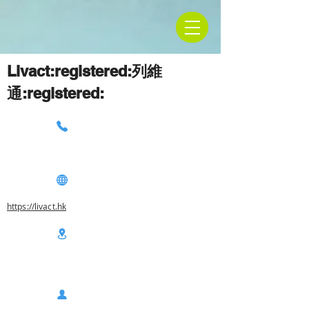
Livact:registered:列維
通:registered:
https://livact.hk