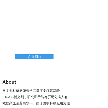
Visit Site
About
日本衛材藥廠研發含高濃度支鏈氨基酸
(BCAA)補充劑，研究顯示能為肝硬化病人有
效提高血清蛋白水平。臨床證明持續服用支鏈