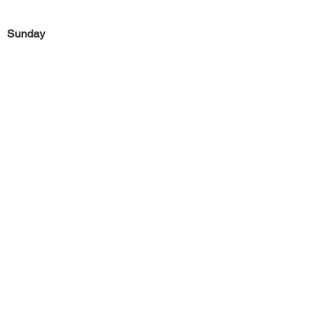
Sunday
Previous
Next